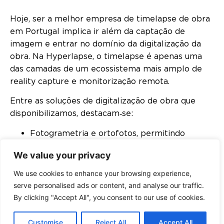
Hoje, ser a melhor empresa de timelapse de obra
em Portugal implica ir além da captação de
imagem e entrar no domínio da digitalização da
obra. Na Hyperlapse, o timelapse é apenas uma
das camadas de um ecossistema mais amplo de
reality capture e monitorização remota.
Entre as soluções de digitalização de obra que
disponibilizamos, destacam‑se:
Fotogrametria e ortofotos, permitindo
análises de terreno e volumetrias com
We value your privacy
grande precisão.
Modelos digitais de superfície e terreno, que
We use cookies to enhance your browsing experience,
servem como base para planeamento,
serve personalised ads or content, and analyse our traffic.
medições e comparação com o projeto.
By clicking "Accept All", you consent to our use of cookies.
Walkthroughs 360 de interiores e exteriores,
que permitem visitar o estaleiro à distância,
Customise
Reject All
Accept All